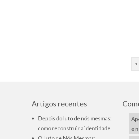
Paginação
1
dos
conteúdos
Artigos recentes
Como
Depois do luto de nós mesmas:
Apo
como reconstruir a identidade
e n
O Luto de Nós Mesmas: