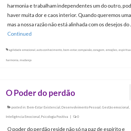
harmonia e trabalham independentes um do outro, po
haver muita dor e caos interior. Quando queremos uma 
mas a nossa razão não está alinhada com os desejos do
Continued
agilidade emocional
,
auto-conhecimento
,
bem-estar
,
compaixão
,
coragem
,
emoções
,
espiritua
harmonia
,
mudança
O Poder do perdão
posted in:
Bem-Estar Existencial
,
Desenvolvimento Pessoal
,
Gestão emocional
,
Inteligência Emocional
,
Psicologia Positiva
|
0
O poder do perdão reside não só na paz de espírito e