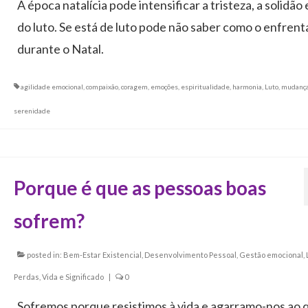
A época natalícia pode intensificar a tristeza, a solidão 
do luto. Se está de luto pode não saber como o enfrent
durante o Natal.
agilidade emocional
,
compaixão
,
coragem
,
emoções
,
espiritualidade
,
harmonia
,
Luto
,
mudanç
serenidade
Porque é que as pessoas boas
sofrem?
posted in:
Bem-Estar Existencial
,
Desenvolvimento Pessoal
,
Gestão emocional
,
Perdas
,
Vida e Significado
|
0
Sofremos porque resistimos à vida e agarramo-nos ao 