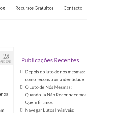
log
Recursos Gratuitos
Contacto
28
Publicações Recentes
ABR 2023
Depois do luto de nós mesmas:
como reconstruir a identidade
O Luto de Nós Mesmas:
r os
Quando Já Não Reconhecemos
Quem Éramos
bém
Navegar Lutos Invisíveis: