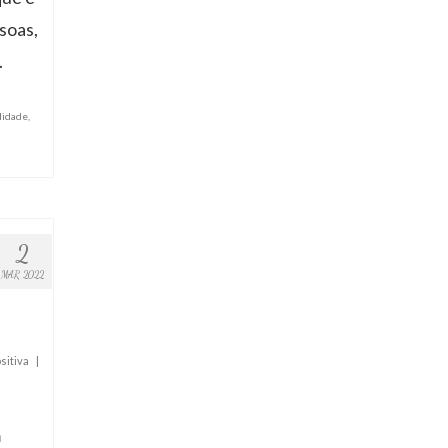
ssoas,
.
lidade
,
2
MAR 2022
sitiva
|
m