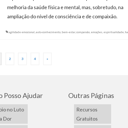
melhoria da saúde física e mental, mas, sobretudo, na
ampliação do nível de consciência e de compaixão.
agilidade emocional
,
auto-conhecimento
,
bem-estar
,
compaixão
,
emoções
,
espiritualidade
,
ha
2
3
4
»
 Posso Ajudar
Outras Páginas
io no Luto
Recursos
a Dor
Gratuitos