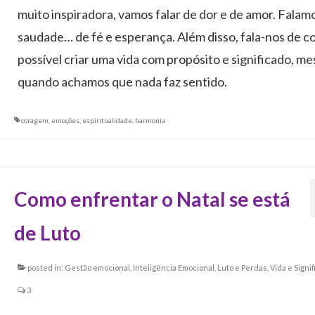
muito inspiradora, vamos falar de dor e de amor. Falam
saudade… de fé e esperança. Além disso, fala-nos de c
possível criar uma vida com propósito e significado, m
quando achamos que nada faz sentido.
coragem
,
emoções
,
espiritualidade
,
harmonia
Como enfrentar o Natal se está
de Luto
posted in:
Gestão emocional
,
Inteligência Emocional
,
Luto e Perdas
,
Vida e Signi
3