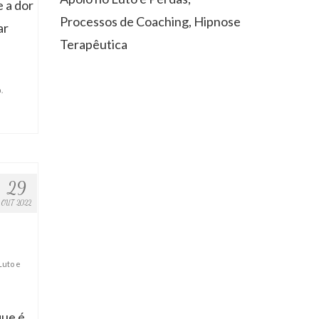
e a dor
Processos de Coaching, Hipnose
ar
Terapêutica
a
,
29
OUT 2022
Luto e
que é