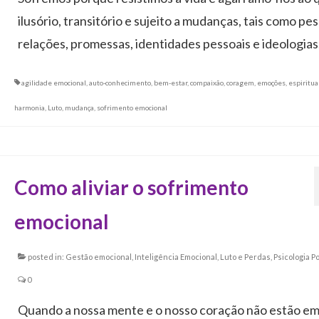
ilusório, transitório e sujeito a mudanças, tais como pe
relações, promessas, identidades pessoais e ideologias
agilidade emocional
,
auto-conhecimento
,
bem-estar
,
compaixão
,
coragem
,
emoções
,
espiritua
harmonia
,
Luto
,
mudança
,
sofrimento emocional
Como aliviar o sofrimento
emocional
posted in:
Gestão emocional
,
Inteligência Emocional
,
Luto e Perdas
,
Psicologia Po
0
Quando a nossa mente e o nosso coração não estão e