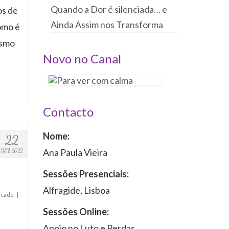
Quando a Dor é silenciada… e
os de
Ainda Assim nos Transforma
omo é
esmo
Novo no Canal
Contacto
Nome:
22
Ana Paula Vieira
DEZ 2022
Sessões Presenciais:
Alfragide, Lisboa
ficado
|
Sessões Online:
Apoio no Luto e Perdas,