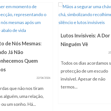
Lutos Invisíveis: A Do
to de Nós Mesmas:
Ninguém Vê
do Já Não
2
onhecemos Quem
Todos os dias acordamos s
mos
protecção de um escudo
22/06/2026
invisível. Apesar de não
termos...
rdas que não nos tiram
s alguém, uma relação,
 ou um sonho. Há...