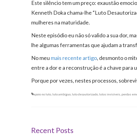
Este silêncio tem um preço: exaustão emocio
Kenneth Doka chama-lhe “Luto Desautorizado
mulheres na maturidade.
Neste episódio eu não só valido a sua dor, m
lhe algumas ferramentas que ajudam a transf
No meu
mais recente artigo
, desmonto o mit
entre a dor e a reconstrução é a chave para 
Porque por vezes, nestes processos, sobreviv
apoio no luto
,
luto ambíguo
,
luto desautorizado
,
lutos invisíveis
,
perdas emo
Recent Posts