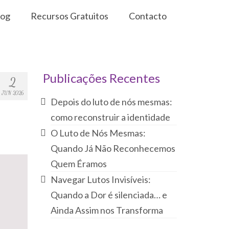
log
Recursos Gratuitos
Contacto
Publicações Recentes
2
JUN 2026
Depois do luto de nós mesmas:
como reconstruir a identidade
O Luto de Nós Mesmas:
Quando Já Não Reconhecemos
Quem Éramos
Navegar Lutos Invisíveis:
Quando a Dor é silenciada… e
Ainda Assim nos Transforma