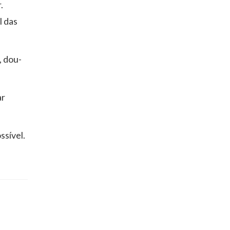
.
l das
, dou-
ar
sível.