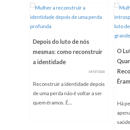
ça da
07/07/2025
Depois do luto de nós
s perdas
O Lu
mesmas: como reconstruir
delas
Quan
a identidade
Rec
14/07/2026
Éra
Reconstruir a identidade depois
de uma perda não é voltar a ser
quem éramos. É...
Há pe
apena
saúde