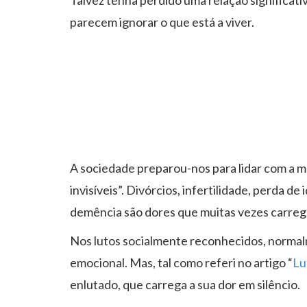
Talvez tenha perdido uma relação significati
parecem ignorar o que está a viver.
A sociedade preparou-nos para lidar com a m
invisíveis”. Divórcios, infertilidade, perda 
demência são dores que muitas vezes carreg
Nos lutos socialmente reconhecidos, normalm
emocional. Mas, tal como referi no artigo “
Lu
enlutado, que carrega a sua dor em silêncio.