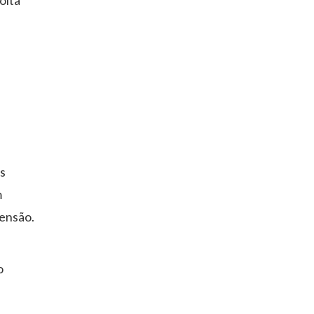
olta
os
m
ensão.
o