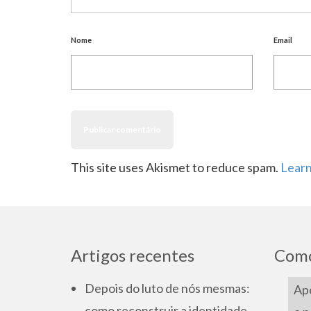
Nome
Email
This site uses Akismet to reduce spam.
Learn
Artigos recentes
Como
Depois do luto de nós mesmas:
Apo
como reconstruir a identidade