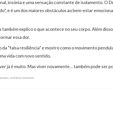
nal, insónia e uma sensação constante de isolamento. O Dr
”, e é um dos maiores obstáculos ao bem-estar emociona
as também explico o que acontece no seu corpo. Além disso
ormar essa dor.
o da “falsa resiliência” e mostro como o movimento pendul
uma vida com novo sentido.
er já é muito.
Mas viver novamente… também pode ser pos
cionais
,
resiliência emocional