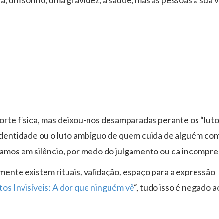
va, um sonho, uma gravidez, a saúde, mas as pessoas à sua v
orte física, mas deixou-nos desamparadas perante os “lut
de identidade ou o luto ambíguo de quem cuida de alguém co
amos em silêncio, por medo do julgamento ou da incompre
ente existem rituais, validação, espaço para a expressão
tos Invisíveis: A dor que ninguém vê
“, tudo isso é negado a