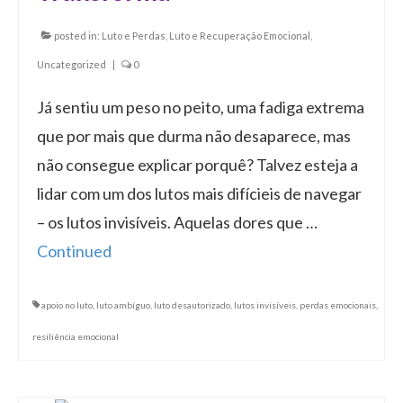
posted in:
Luto e Perdas
,
Luto e Recuperação Emocional
,
Uncategorized
|
0
Já sentiu um peso no peito, uma fadiga extrema
que por mais que durma não desaparece, mas
não consegue explicar porquê? Talvez esteja a
lidar com um dos lutos mais difícieis de navegar
– os lutos invisíveis. Aquelas dores que …
Continued
apoio no luto
,
luto ambíguo
,
luto desautorizado
,
lutos invisíveis
,
perdas emocionais
,
resiliência emocional