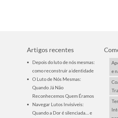
Artigos recentes
Como
Depois do luto de nós mesmas:
Apo
como reconstruir a identidade
e n
O Luto de Nós Mesmas:
Co
Quando Já Não
Tr
Reconhecemos Quem Éramos
Ter
Navegar Lutos Invisíveis:
Int
Quando a Dor é silenciada… e