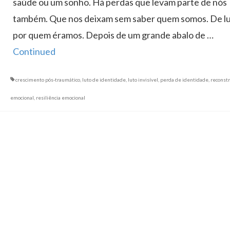
saúde ou um sonho. Há perdas que levam parte de nós
também. Que nos deixam sem saber quem somos. De l
por quem éramos. Depois de um grande abalo de …
Continued
crescimento pós-traumático
,
luto de identidade
,
luto invisível
,
perda de identidade
,
reconst
emocional
,
resiliência emocional