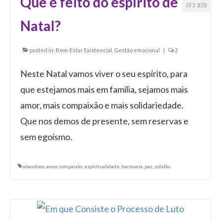
Que é feito do espírito de
DEZ 2018
Natal?
posted in:
Bem-Estar Existencial
,
Gestão emocional
|
2
Neste Natal vamos viver o seu espírito, para
que estejamos mais em família, sejamos mais
amor, mais compaixão e mais solidariedade.
Que nos demos de presente, sem reservas e
sem egoísmo.
abandono
,
amor
,
compaixão
,
espiritualidade
,
harmonia
,
paz
,
solidão