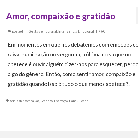
Amor, compaixão e gratidão
posted in:
Gestão emocional
,
Inteligência Emocional
|
0
Em momentos em que nos debatemos com emoções c
raiva, humilhação ou vergonha, a última coisa que nos
apetece é ouvir alguém dizer-nos para esquecer, perd
algo do género. Então, como sentir amor, compaixão e
gratidão quando isso é tudo o que menos apetece?!
bem-estar
,
compaixão
,
Gratidão
,
libertação
,
tranquilidade