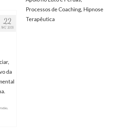
Processos de Coaching, Hipnose
Terapêutica
22
MAI 2018
iar,
vo da
mental
na.
tidão
,