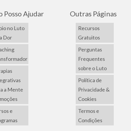
 Posso Ajudar
Outras Páginas
io no Luto
Recursos
a Dor
Gratuitos
aching
Perguntas
ansformador
Frequentes
sobre o Luto
apias
egrativas
Política de
ra a Mente
Privacidade &
Emoções
Cookies
sos e
Termos e
ogramas
Condições