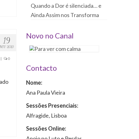
Quando a Dor é silenciada… e
Ainda Assim nos Transforma
Novo no Canal
19
NOV 2020
|
0
Contacto
rado
Nome:
Ana Paula Vieira
Sessões Presenciais:
Alfragide, Lisboa
Sessões Online:
Apoio no Luto e Perdas,