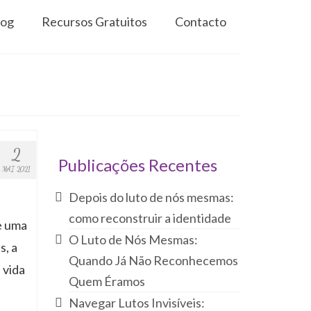
log
Recursos Gratuitos
Contacto
2
Publicações Recentes
MAI 2021
Depois do luto de nós mesmas:
como reconstruir a identidade
ue uma
O Luto de Nós Mesmas:
s, a
Quando Já Não Reconhecemos
 vida
Quem Éramos
Navegar Lutos Invisíveis: