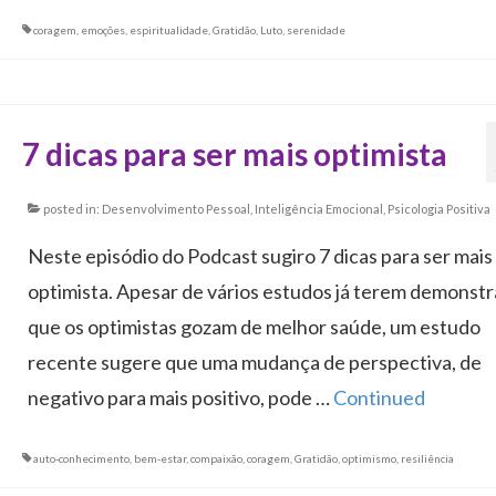
coragem
,
emoções
,
espiritualidade
,
Gratidão
,
Luto
,
serenidade
7 dicas para ser mais optimista
posted in:
Desenvolvimento Pessoal
,
Inteligência Emocional
,
Psicologia Positiva
Neste episódio do Podcast sugiro 7 dicas para ser mais
optimista. Apesar de vários estudos já terem demonst
que os optimistas gozam de melhor saúde, um estudo
recente sugere que uma mudança de perspectiva, de
negativo para mais positivo, pode …
Continued
auto-conhecimento
,
bem-estar
,
compaixão
,
coragem
,
Gratidão
,
optimismo
,
resiliência