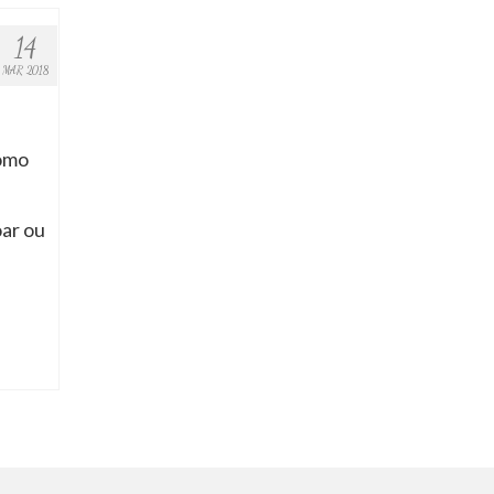
14
MAR 2018
omo
oar ou