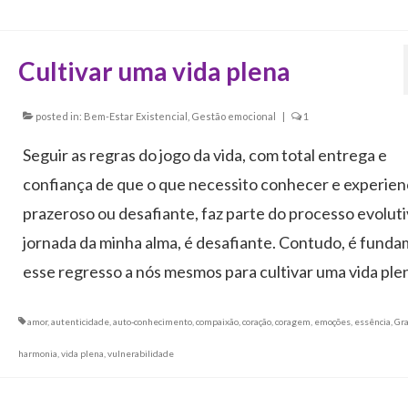
Cultivar uma vida plena
posted in:
Bem-Estar Existencial
,
Gestão emocional
|
1
Seguir as regras do jogo da vida, com total entrega e
confiança de que o que necessito conhecer e experienc
prazeroso ou desafiante, faz parte do processo evoluti
jornada da minha alma, é desafiante. Contudo, é funda
esse regresso a nós mesmos para cultivar uma vida ple
amor
,
autenticidade
,
auto-conhecimento
,
compaixão
,
coração
,
coragem
,
emoções
,
essência
,
Gra
harmonia
,
vida plena
,
vulnerabilidade