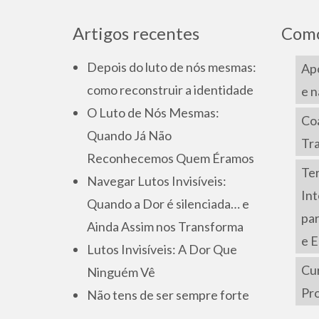
Artigos recentes
Como
Depois do luto de nós mesmas:
Apo
como reconstruir a identidade
e n
O Luto de Nós Mesmas:
Co
Quando Já Não
Tr
Reconhecemos Quem Éramos
Ter
Navegar Lutos Invisíveis:
Int
Quando a Dor é silenciada… e
pa
Ainda Assim nos Transforma
e 
Lutos Invisíveis: A Dor Que
Cur
Ninguém Vê
Pr
Não tens de ser sempre forte