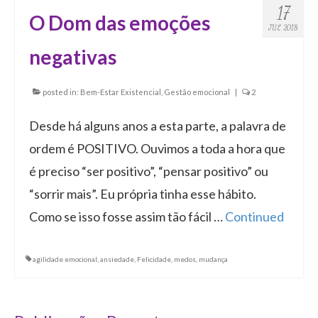
17
O Dom das emoções
JUL 2018
negativas
posted in:
Bem-Estar Existencial
,
Gestão emocional
|
2
Desde há alguns anos a esta parte, a palavra de
ordem é POSITIVO. Ouvimos a toda a hora que
é preciso “ser positivo”, “pensar positivo” ou
“sorrir mais”. Eu própria tinha esse hábito.
Como se isso fosse assim tão fácil …
Continued
agilidade emocional
,
ansiedade
,
Felicidade
,
medos
,
mudança