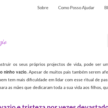
Sobre
Como Posso Ajudar
B
zio
struir os seus próprios projectos de vida, pode ser u
o ninho vazio.
Apesar de muitos pais também serem af
quem tem mais dificuldade em lidar com esse ritual de pa
para as mães que dedicaram toda a sua vida aos filhos, q
vazio e tristeza por vezes devastad