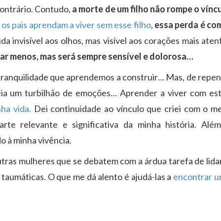
contrário. Contudo,
a morte de um filho não rompe o vínc
o
os pais aprendam a viver sem esse filho
,
essa perda é co
ida invisível aos olhos, mas visível aos corações mais aten
rar menos, mas será sempre sensível e dolorosa…
tranquilidade que aprendemos a construir… Mas, de repe
ia um turbilhão de emoções… Aprender a viver com es
ha vida.
Dei continuidade ao vínculo que criei com o me
e relevante e significativa da minha história. Além
o à minha vivência.
utras mulheres que se debatem com a árdua tarefa de lida
s taumáticas. O que me dá alento é ajudá-las a
encontrar u