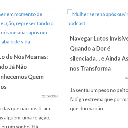
Navegar Lutos Invisíve
Quando a Dor é
to de Nós Mesmas:
silenciada… e Ainda A
do Já Não
nos Transforma
onhecemos Quem
0
mos
Já sentiu um peso no peit
22/06/2026
fadiga extrema que por ma
rdas que não nos tiram
que durma não...
s alguém, uma relação,
 ou um sonho. Há...