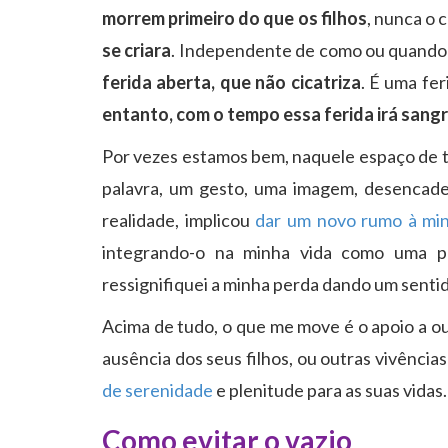
morrem primeiro do que os filhos
, nunca o 
se criara
. Independente de como ou quand
ferida aberta, que não cicatriza
. É uma fer
entanto, com o tempo essa ferida irá sang
Por vezes estamos bem, naquele espaço de 
palavra, um gesto, uma imagem, desencade
realidade, implicou
dar um novo rumo à min
integrando-o na minha vida como uma part
ressignifiquei a minha perda dando um sentid
Acima de tudo, o que me move é o apoio a o
ausência dos seus filhos, ou outras vivência
de serenidade
e plenitude para as suas vidas.
Como evitar o vazio