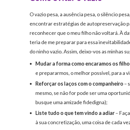
O vazio pesa, a ausência pesa, o silêncio pes
encontrar estratégias de autopreservação pa
reconhecer que o meu filho não voltará. À dat
teria de me preparar para essa inevitabilida
do ninho vazio. Assim, deixo-vos as minhas s
Mudar a forma como encaramos os filho
e prepararmos, o melhor possível, para a v
Reforçar os laços com o companheiro
– s
mesmo, se não for pode ser uma oportunid
busque uma amizade fidedigna);
Liste tudo o que tem vindo a adiar
– Faça
à sua concretização, uma coisa de cada ve