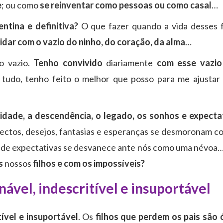
e
; ou como
se reinventar como pessoas ou como casal
…
ntina e definitiva?
O que fazer quando a vida desses f
dar com o vazio do ninho, do coração, da alma
…
o vazio.
Tenho convivido
diariamente
com
esse vazi
tudo, tenho feito o melhor que posso para me ajustar
uidade, a descendência, o legado, os sonhos e expect
ojectos, desejos, fantasias e esperanças se desmoronam 
ol de expectativas se desvanece ante nós como uma névoa
s
nossos
filhos e com os impossíveis?
nável, indescritível e insuportável
tível e insuportável
. Os
filhos
que perdem os pais são 