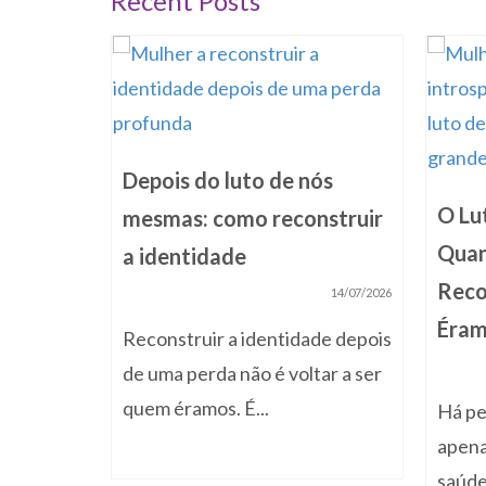
Recent Posts
truir
começar
Depois do luto de nós
24/07/2025
O Lu
mesmas: como reconstruir
o chão
Quan
a identidade
sos pés e
Rec
14/07/2026
Éra
Reconstruir a identidade depois
de uma perda não é voltar a ser
quem éramos. É...
Há pe
apena
saúde