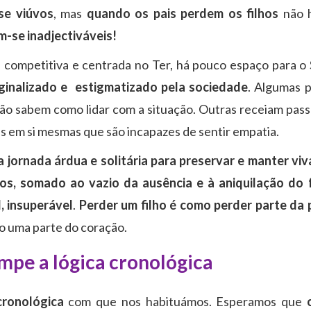
se viúvos
, mas
quando os pais perdem os filhos
não 
m-se inadjectiváveis!
ompetitiva e centrada no Ter, há pouco espaço para o 
ginalizado e estigmatizado pela sociedade
. Algumas 
não sabem como lidar com a situação. Outras receiam pass
s em si mesmas que são incapazes de sentir empatia.
a jornada árdua e solitária para preservar e manter viv
s, somado ao vazio da ausência e à aniquilação do f
, insuperável
.
Perder um filho é como perder parte da 
o uma parte do coração.
mpe a lógica cronológica
cronológica
com que nos habituámos. Esperamos que