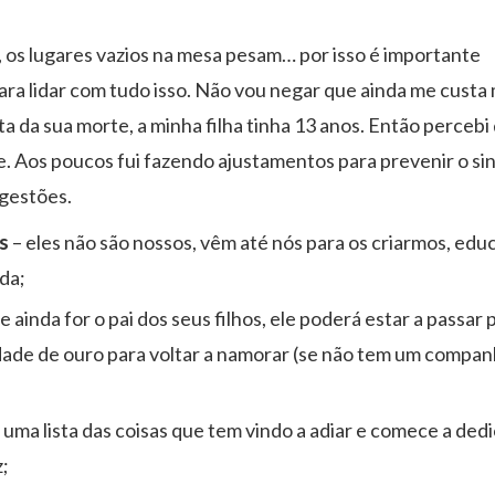
a, os lugares vazios na mesa pesam… por isso é importante
ra lidar com tudo isso. Não vou negar que ainda me custa
a da sua morte, a minha filha tinha 13 anos. Então percebi
de. Aos poucos fui fazendo ajustamentos para prevenir o s
ugestões.
s
– eles não são nossos, vêm até nós para os criarmos, ed
ida;
e ainda for o pai dos seus filhos, ele poderá estar a passar 
ade de ouro para voltar a namorar (se não tem um compan
 uma lista das coisas que tem vindo a adiar e comece a ded
z;