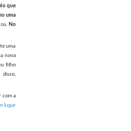
ulo que
mo uma
tos.
No
nte uma
ta nova
u filho
 disso,
r com a
m lugar