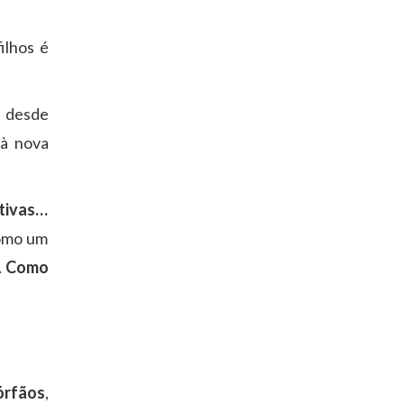
ilhos é
o
desde
 à nova
ativas…
como um
…
Como
órfãos
,