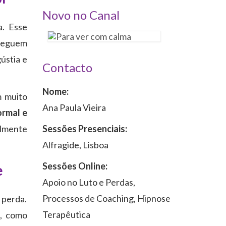
Novo no Canal
a. Esse
nseguem
ústia e
Contacto
Nome:
m muito
Ana Paula Vieira
ormal e
Sessões Presenciais:
almente
Alfragide, Lisboa
Sessões Online:
e
Apoio no Luto e Perdas,
Processos de Coaching, Hipnose
 perda.
Terapêutica
, como