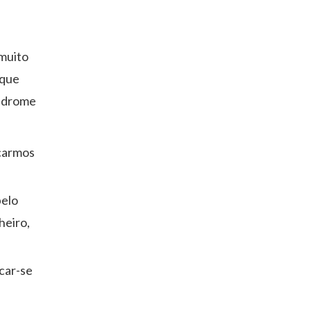
 muito
 que
indrome
ucarmos
pelo
heiro,
icar-se