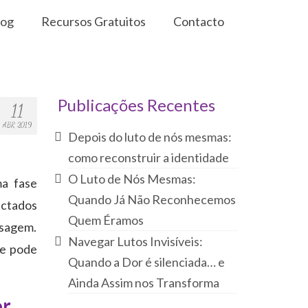
log
Recursos Gratuitos
Contacto
Publicações Recentes
11
ABR 2019
Depois do luto de nós mesmas:
como reconstruir a identidade
O Luto de Nós Mesmas:
ma fase
Quando Já Não Reconhecemos
ectados
Quem Éramos
ssagem.
Navegar Lutos Invisíveis:
ue pode
Quando a Dor é silenciada… e
Ainda Assim nos Transforma
or