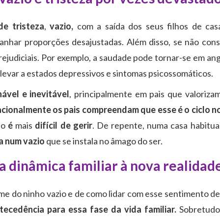
de tristeza
,
vazio,
com a saída dos seus filhos de cas
ganhar proporções desajustadas. Além disso, se não co
rejudiciais. Por exemplo, a saudade pode tornar-se em ang
evar a estados depressivos e sintomas psicossomáticos.
ável e inevitável
, principalmente em pais que valoriza
acionalmente os pais compreendam que esse é o ciclo n
ão
é
mais
difícil de gerir
. De repente, numa casa habitu
oa num vazio
que se instala no âmago do ser.
 a dinâmica familiar à nova realidad
ome do ninho vazio e de como lidar com esse sentimento de
ecedência para essa fase da vida familiar.
Sobretudo