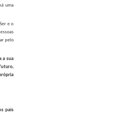
há uma
Ser e o
pessoas
ar pelo
a a sua
uturo,
própria
os pais