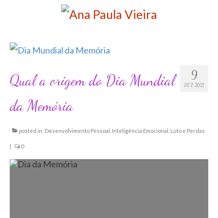
9
Qual a origem do Dia Mundial
DEZ 2021
da Memória
posted in:
Desenvolvimento Pessoal
,
Inteligência Emocional
,
Luto e Perdas
|
0