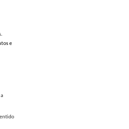
.
ntos e
 a
sentido