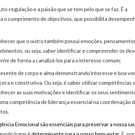
to-regulação e a paixão que se tem pelo que se faz. É a
a o cumprimento de objectivos, que possibilita desempen
conhecer que o outro também possui emoções, pensamentos
ntimentos, ou seja, saber identificar e compreender os des
nte de forma a canalizá-los para o interesse comum;
 presente de corpo e alma demonstrando interesse e boa v
era e construtiva. Ou seja, é saber utilizar competências s
nhecer as suas motivações e identificar os seus sentiment
é uma competência de liderança essencial na coordenação 
tos.
gência Emocional são essenciais para preservar a nossa sa
gundo lugar é
determinante para o nosso bem-estar.
E, por