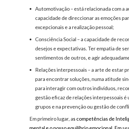
Automotivação – está relacionada com a au
capacidade de direccionar as emoções par
excepcionais e a realização pessoal;
Consciência Social – a capacidade de re
desejos e expectativas. Ter empatia de se
sentimentos de outros, e agir adequadame
Relações interpessoais – a arte de estar
para encontrar soluções, numa atitude sinc
para interagir com outros indivíduos, reco
gestão eficaz de relações interpessoais 
grupos e na prevenção ou gestão de confli
Em primeiro lugar, a
s competências de Inteli
mental e o nosso equilíbrio emocional. Em
se