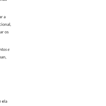
ar a
ional,
ar os
ntos e
an,
e
e
la