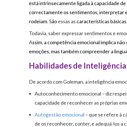
está intrinsecamente ligada à capacidade de
correctamente os sentimentos, interpretar e
rodeiam
. S
ão
essas as
características básica
Todavia, saber expressar sentimentos e em
A
ssim, a competência emocional implica não 
emoções, mas também compreender a lingua
Habilidades de Inteligênci
De acordo com Goleman, a inteligência emoci
Autoconhecimento emocional – diz respeito
capacidade de reconhecer as próprias em
Autogestão emocional
– que se refere à 
de os reconhecer, conter, e adequá-los a c