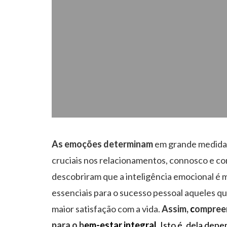
As emoções determinam
em grande medid
cruciais nos relacionamentos, connosco e com
descobriram que a inteligência emocional é m
essenciais para o sucesso pessoal aqueles q
maior satisfação com a vida.
Assim,
c
ompreen
para o b
em-estar integral.
Isto é, dela depe