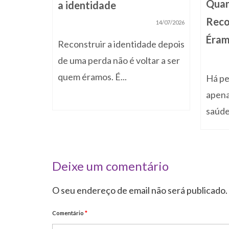
Quan
a identidade
sos pés e
Rec
14/07/2026
Éra
Reconstruir a identidade depois
de uma perda não é voltar a ser
quem éramos. É...
Há pe
apena
saúde
Deixe um comentário
O seu endereço de email não será publicado.
Comentário
*