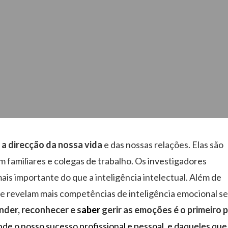
a
a direcção da nossa vida
e das nossas relações. Elas são
 familiares e colegas de trabalho. Os investigadores
ais importante do que a inteligência intelectual. Além de
ue revelam mais competências de inteligência emocional 
der, reconhecer e s
aber
gerir as emoções é o primeiro 
nde o nosso sucesso profissional e pessoal, e daqueles que