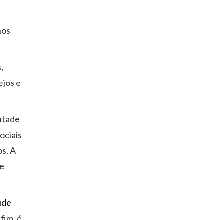
hos
,
ejos e
ontade
ociais
os. A
de
úde
 fim, é