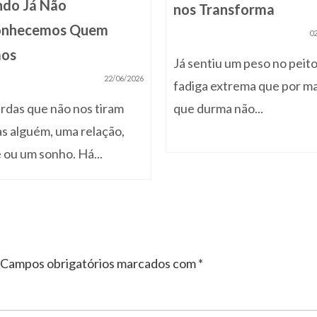
do Já Não
nos Transforma
onhecemos Quem
0
mos
Já sentiu um peso no peit
22/06/2026
fadiga extrema que por ma
rdas que não nos tiram
que durma não...
s alguém, uma relação,
 ou um sonho. Há...
Campos obrigatórios marcados com
*