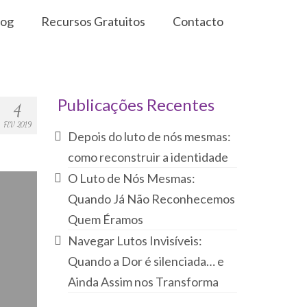
log
Recursos Gratuitos
Contacto
Publicações Recentes
4
FEV 2019
Depois do luto de nós mesmas:
como reconstruir a identidade
O Luto de Nós Mesmas:
Quando Já Não Reconhecemos
Quem Éramos
Navegar Lutos Invisíveis:
Quando a Dor é silenciada… e
Ainda Assim nos Transforma