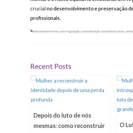
crucial
no desenvolvimento e preservação de
profissionais.
auto-conhecimento
,
auto-regulação
,
automotivação
,
consciência social
,
emoç
Recent Posts
truir
começar
Depois do luto de nós
24/07/2025
O Lu
mesmas: como reconstruir
o chão