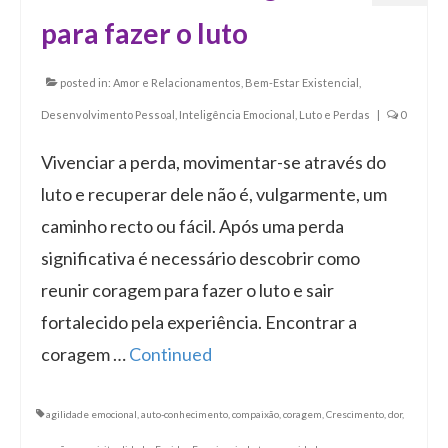
para fazer o luto
posted in:
Amor e Relacionamentos
,
Bem-Estar Existencial
,
Desenvolvimento Pessoal
,
Inteligência Emocional
,
Luto e Perdas
|
0
Vivenciar a perda, movimentar-se através do
luto e recuperar dele não é, vulgarmente, um
caminho recto ou fácil. Após uma perda
significativa é necessário descobrir como
reunir coragem para fazer o luto e sair
fortalecido pela experiência. Encontrar a
coragem …
Continued
agilidade emocional
,
auto-conhecimento
,
compaixão
,
coragem
,
Crescimento
,
dor
,