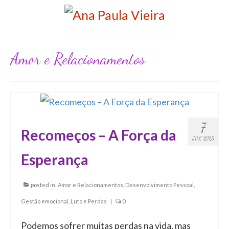
Amor e Relacionamentos
7
Recomeços – A Força da
JUL 2025
Esperança
posted in:
Amor e Relacionamentos
,
Desenvolvimento Pessoal
,
Gestão emocional
,
Luto e Perdas
|
0
Podemos sofrer muitas perdas na vida, mas